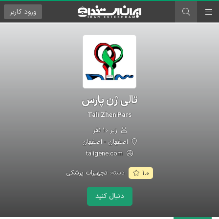
ورود
کاربر
تالی ژن پارس
Tali Zhen Pars
زیر ۱۰ نفر
اصفهان - اصفهان
taligene.com
دسته:
تجهیزات پزشکی
۱.۰
دنبال کنید