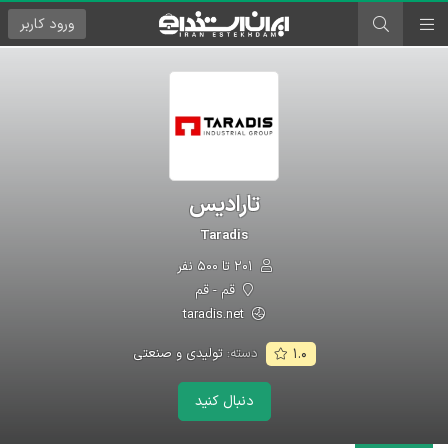
ورود
کاربر
تارادیس
Taradis
۲۰۱ تا ۵۰۰ نفر
قم - قم
taradis.net
دسته:
تولیدی و صنعتی
۱.۰
دنبال کنید