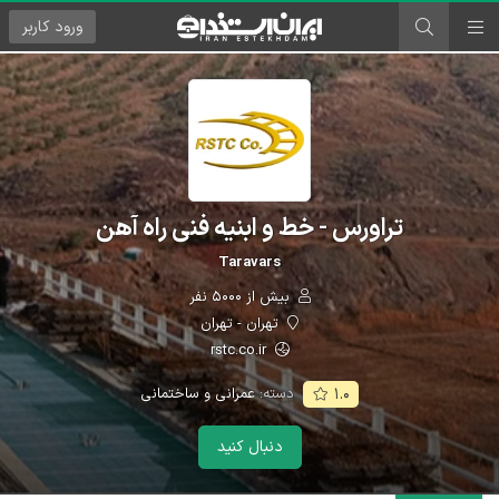
ورود
کاربر
تراورس - خط و ابنیه فنی راه آهن
Taravars
بیش از ۵۰۰۰ نفر
تهران - تهران
rstc.co.ir
دسته:
عمرانی و ساختمانی
۱.۰
دنبال کنید