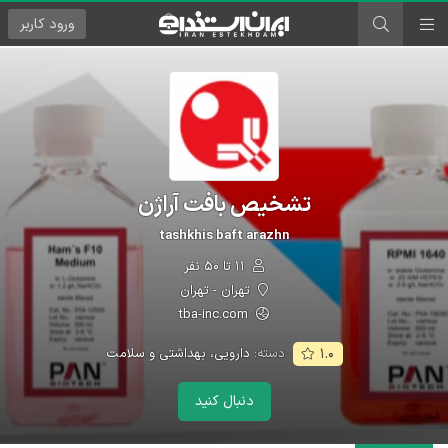
ورود
کاربر
تشخیص بافت آراژن
tashkhis baft arazhn
۱۱ تا ۵۰ نفر
تهران - تهران
tba-inc.com
دسته:
دارویی، بهداشتی و سلامت
۱.۰
دنبال کنید