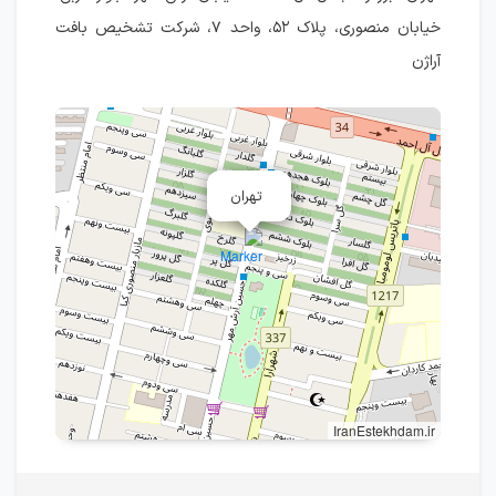
خیابان منصوری، پلاک ۵۲، واحد ۷، شرکت تشخیص بافت
آراژن
تهران
IranEstekhdam.ir