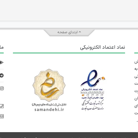
ابتدای صفحه
نماد اعتماد الکترونیکی
ما
 تلاش
ه
ی
ت
د
رت
ان
ی
یت