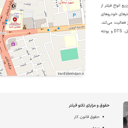
ع انواع فیلتر از
یلترهای خودروهای
فعالیت می‌کند.
این شرکت نماینده اختصاصی یونیک فیلتر، بهران فیلتر، روغن موتورسِل، DTS و پونته
IranEstekhdam.ir
حقوق و مزایای تکنو فیلتر
حقوق قانون کار
بیمه