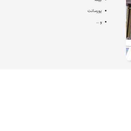
پورسانت
و ...