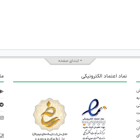
ابتدای صفحه
نماد اعتماد الکترونیکی
ما
 تلاش
ه
ی
ت
د
رت
ان
ی