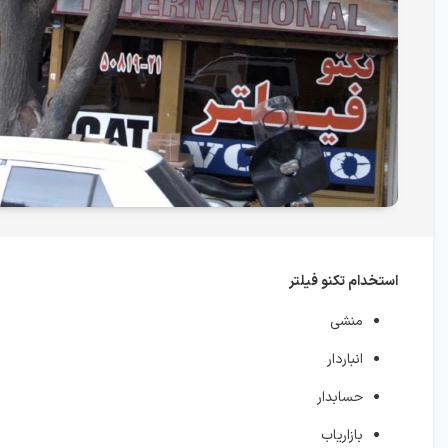
استخدام تکنو فیلتر
منشی
انباردار
حسابدار
بازاریاب