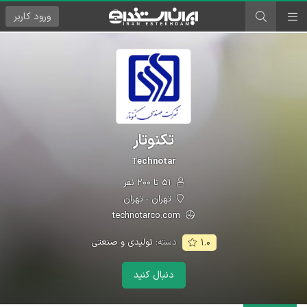
ورود
کاربر
تکنوتار
Technotar
۵۱ تا ۲۰۰ نفر
تهران - تهران
technotarco.com
دسته:
تولیدی و صنعتی
۱.۰
دنبال کنید