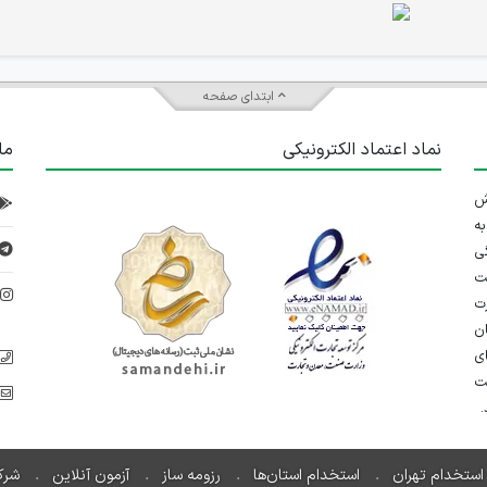
ابتدای صفحه
نماد اعتماد الکترونیکی
ما
 تلاش
ه
ی
ت
د
رت
ان
ی
یت
استخدام تهران
استخدام استان‌ها
رزومه ساز
آزمون آنلاین
شرک