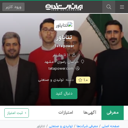
ورود
کاربر
تتاپاور
Teta power
۱۱ تا ۵۰ نفر
خراسان رضوی - مشهد
tetapower.com
دسته:
تولیدی و صنعتی
۱.۰
دنبال کنید
معرفی
آگهی‌ها
امتیازات
ثبت امتیاز
صفحه اصلی
معرفی شرکت‌ها
تولیدی و صنعتی
تتاپاور