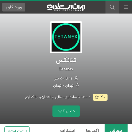
ورود
کاربر
تتانکس
Tetanex
۱۱ تا ۵۰ نفر
تهران - تهران
دسته:
حسابداری، مالی و اعتباری، بانکداری
۲.۰
دنبال کنید
معرفی
آگهی‌ها
امتیازات
ثبت امتیاز