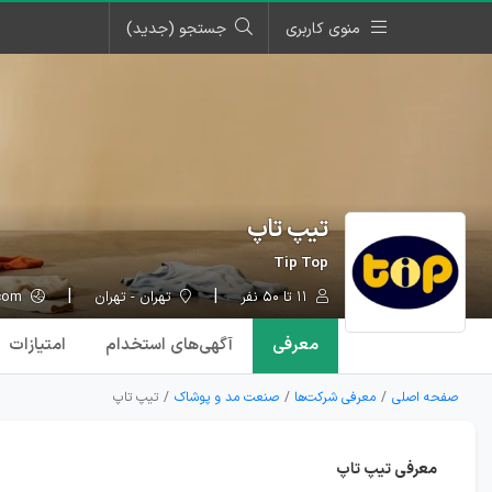
منوی کاربری
جستجو (جدید)
تیپ تاپ
Tip Top
۱۱ تا ۵۰ نفر
تهران - تهران
tiptopstyles.com
معرفی
آگهی‌ها
ی استخدام
امتیازات
صفحه اصلی
معرفی شرکت‌ها
صنعت مد و پوشاک
تیپ تاپ
معرفی تیپ تاپ