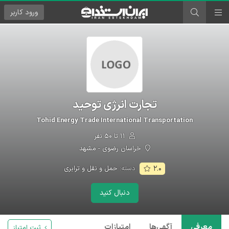
ورود
کاربر
تجارت انرژی توحید
Tohid Energy Trade International Transportation
۱۱ تا ۵۰ نفر
خراسان رضوی - مشهد
دسته:
حمل و نقل و ترابری
۲.۰
دنبال کنید
معرفی
آگهی‌ها
امتیازات
ثبت امتیاز