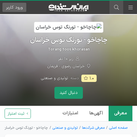
ورود
کاربر
چاچاخو - تورنگ توس خراسان
Torang toos khorasan
زیر ۱۰ نفر
خراسان رضوی - فریمان
دسته:
تولیدی و صنعتی
۱.۰
دنبال کنید
معرفی
آگهی‌ها
امتیازات
ثبت امتیاز
صفحه اصلی
معرفی شرکت‌ها
تولیدی و صنعتی
چاچاخو - تورنگ توس خراسان