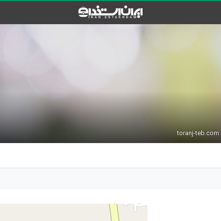
toranj-teb.com