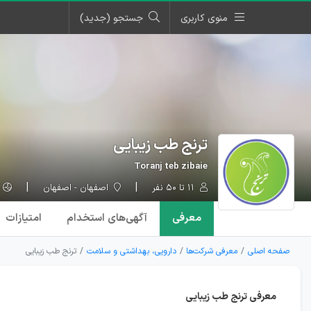
منوی کاربری
جستجو (جدید)
ترنج طب زیبایی
Toranj teb zibaie
۱۱ تا ۵۰ نفر
اصفهان - اصفهان
معرفی
آگهی‌ها
ی استخدام
امتیازات
صفحه اصلی
معرفی شرکت‌ها
دارویی، بهداشتی و سلامت
ترنج طب زیبایی
معرفی ترنج طب زیبایی