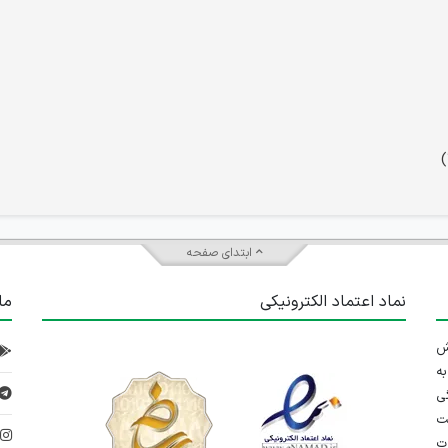
ابتدای صفحه
نماد اعتماد الکترونیکی
ما
 تلاش
ه
ی
ت
د
رت