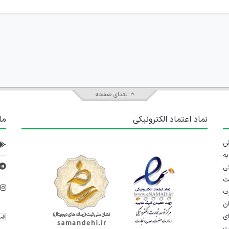
ابتدای صفحه
نماد اعتماد الکترونیکی
ما
 تلاش
ه
ی
ت
د
رت
ان
ی