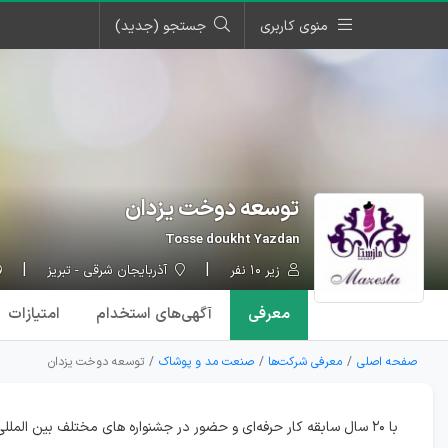
منوی کاربری
جستجو (جدید)
توسعه دوخت یزدان
Tosse doukht Yazdan
زیر ۱۰ نفر
آذربایجان شرقی - تبریز
معرفی
آگهی‌ها
ی استخدام
امتیازات
صفحه اصلی
معرفی شرکت‌ها
صنعت مد و پوشاک
توسعه دوخت یزدان
با ۲۰ سال سابقه کار حرفه‌ای و حضور در جشنواره های مختلف بین المللی فجر عضو بنیاد ملی مد و لباس