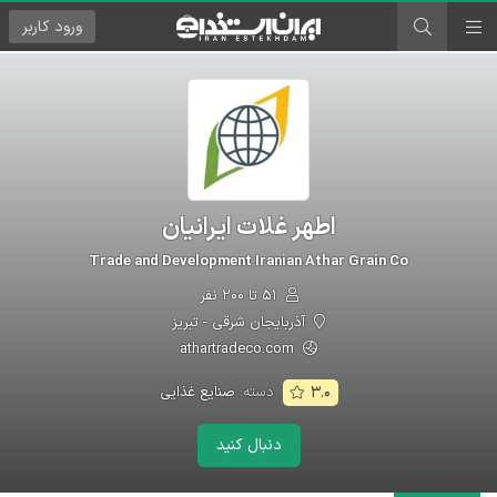
ورود
کاربر
اطهر غلات ایرانیان
Trade and Development Iranian Athar Grain Co
۵۱ تا ۲۰۰ نفر
آذربایجان شرقی - تبریز
athartradeco.com
دسته:
صنایع غذایی
۳.۰
دنبال کنید