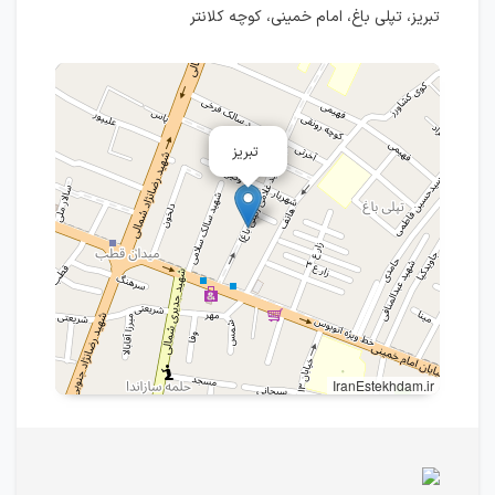
تبریز، تپلی باغ، امام خمینی، کوچه کلانتر
تبریز
IranEstekhdam.ir