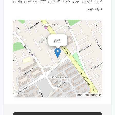
شیراز، قدوسی غربی، کوچه ۳، فرعی ۳/۲، ساختمان وزیران
طبقه دوم
شیراز
IranEstekhdam.ir