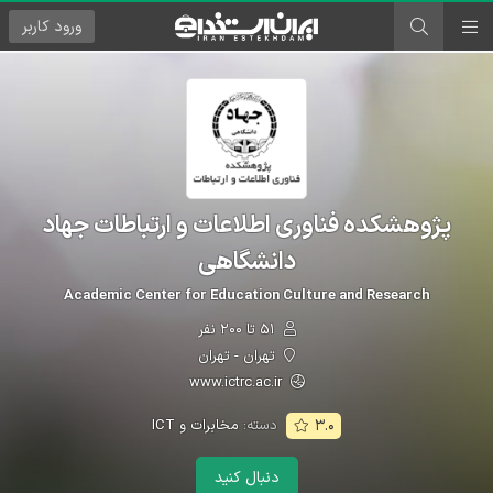
ورود
کاربر
پژوهشکده فناوری اطلاعات و ارتباطات جهاد
دانشگاهی
Academic Center for Education Culture and Research
۵۱ تا ۲۰۰ نفر
تهران - تهران
www.ictrc.ac.ir
دسته:
مخابرات و ICT
۳.۰
دنبال کنید