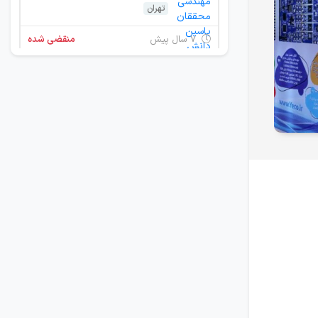
تهران
۷ سال پیش
منقضی شده