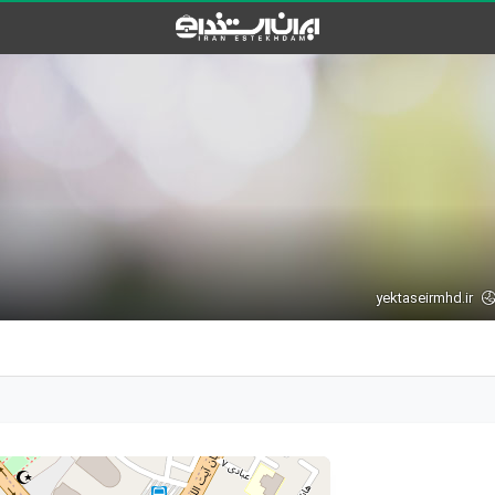
yektaseirmhd.ir