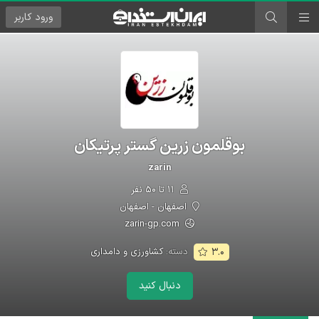
ورود
کاربر
بوقلمون زرین گستر پرتیکان
zarin
۱۱ تا ۵۰ نفر
اصفهان - اصفهان
zarin-gp.com
دسته:
کشاورزی و دامداری
۳.۰
دنبال کنید