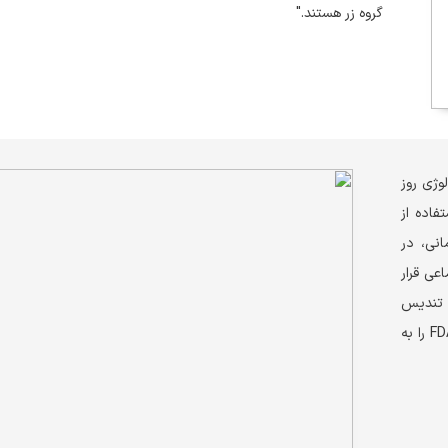
گروه زر هستند."
وژی روز
فاده از
انی، در
عی قرار
و تندیس
از سازمان‌های معتبر داخلی و خارجی و نیز نشان‌های استاندارد ملی و FDA را به