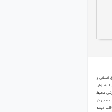
 انسانی و
 به‌عنوان
یزشی محیط
انسانی در
قلب تپنده