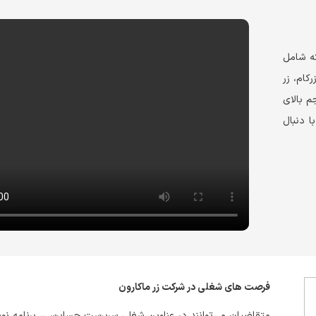
که شامل
کام، زر
م بالای
ا دنبال
فرصت های شغلی در شرکت زر ماکارون