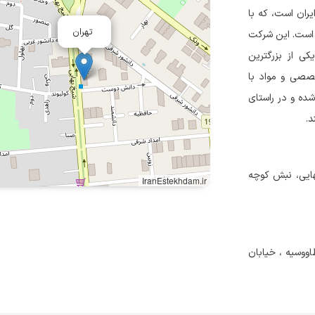
یران است، که با
تهران
 است. این شرکت
وان یکی از بزرگترین
خصصی و مواد با
ده و در راستای
د.
هایی، نبش کوچه
IranEstekhdam.ir
ز پمپ بنزين طاووسيه ، خیابان