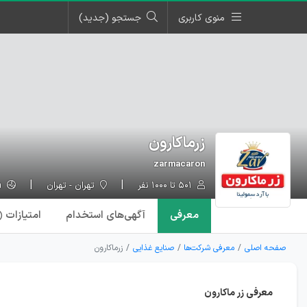
منوی کاربری
جستجو (جدید)
زرماکارون
zarmacaron
۵۰۱ تا ۱۰۰۰ نفر
تهران - تهران
zarmacaron.com
معرفی
آگهی‌ها
ی استخدام
امتیازات
۱)
صفحه اصلی
معرفی شرکت‌ها
صنایع غذایی
زرماکارون
معرفی زر ماکارون