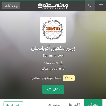
ورود
کاربر
زرین مفتول آذربایجان
Zarrinmaftool
اعلام نشده
آذربایجان شرقی
دسته:
تولیدی و صنعتی
۱.۰
دنبال کنید
معرفی
آگهی‌ها
امتیازات
ثبت امتیاز