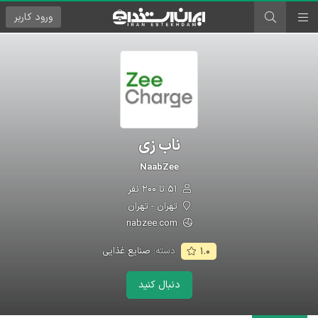
ورود
کاربر
ناب زی
NaabZee
۵۱ تا ۲۰۰ نفر
تهران - تهران
nabzee.com
دسته:
صنایع غذایی
۱.۰
دنبال کنید