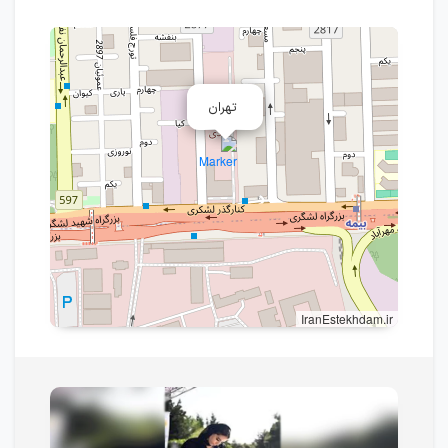
تهران
IranEstekhdam.ir