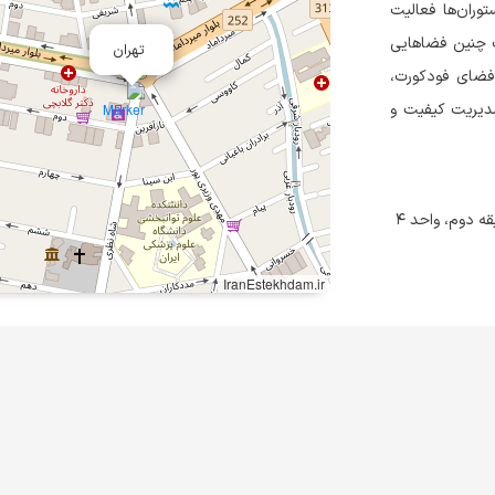
وران‌ها فعالیت
یت چنین فضاهایی
تهران
فضای فودکورت،
مدیریت کیفیت و
IranEstekhdam.ir