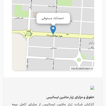
احمدآباد مستوفی
IranEstekhdam.ir
حقوق و مزایای ژیار ماشین ایساتیس
کارکنان شرکت ژیار ماشین ایساتیس از مزایای کامل بیمه