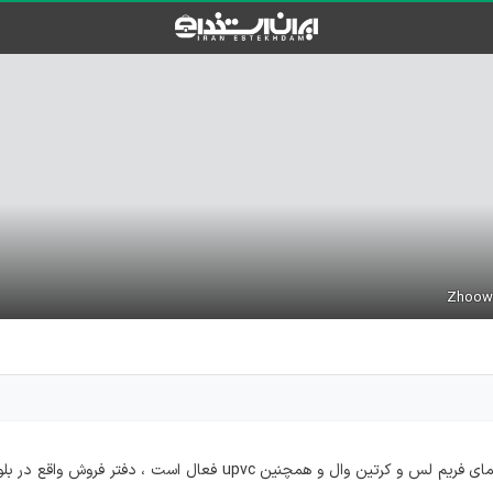
شرکت ژووین از سال ۱۳۹۰ در زمینه درب و پنجره دوجداره آلومینیوم ، نمای فریم لس و کرتین وال و همچنین upvc فعال است