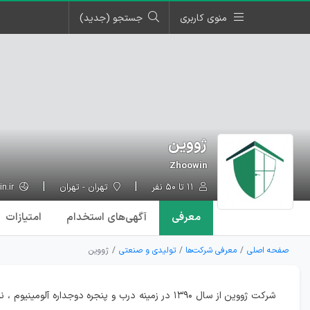
منوی کاربری
جستجو (جدید)
ژووین
Zhoowin
۱۱ تا ۵۰ نفر
تهران - تهران
Zhoowin.ir
معرفی
آگهی‌ها
ی استخدام
امتیازات
صفحه اصلی
معرفی شرکت‌ها
تولیدی و صنعتی
ژووین