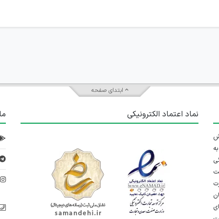
ابتدای صفحه
نماد اعتماد الکترونیکی
ما
 تلاش
ه
ی
ت
د
رت
ان
ی