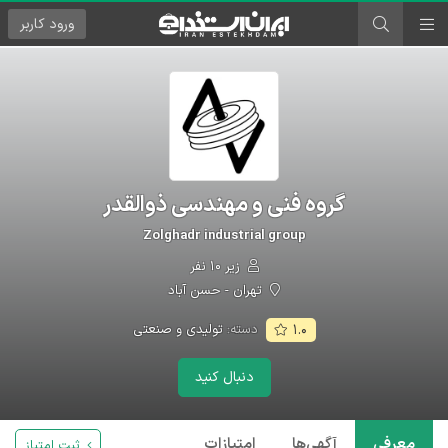
ورود
کاربر
گروه فنی و مهندسی ذوالقدر
Zolghadr industrial group
زیر ۱۰ نفر
تهران - حسن آباد
دسته:
تولیدی و صنعتی
۱.۰
دنبال کنید
معرفی
آگهی‌ها
امتیازات
ثبت امتیاز