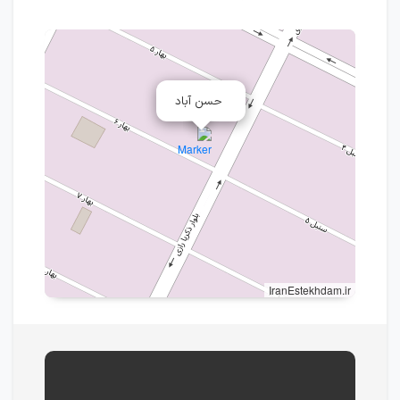
حسن آباد
IranEstekhdam.ir