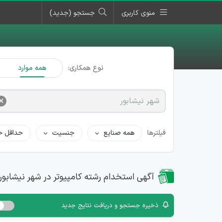
منوی کاربری
جستجو (جدید)
نوع همکاری:
همه موارد
×
شهر نیشابور
فیلترها
همه صنایع
جنسیت
حداقل ح
آگهی استخدام رشته کامپیوتر در شهر نیشابور
ذخیره جستجو و دریافت نتایج جدید