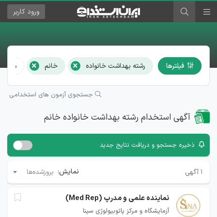
ورود
کاربر
×
×
فیلترها
رشته بهداشت خانواده
خانم
همه اس
جستجوی آزمون های استخدامی
آگهی استخدام رشته بهداشت خانواده خانم
ذخیره جستجو و دریافت نتایج جدید
نمایش:
۱
آگهی
بروزشده‌ها
نماینده علمی و مدرپ (Med Rep)
آزمایشگاه و مرکز پاتوبیولوژی سینا