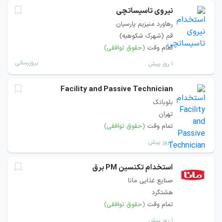
نیروی تاسیساتچی
رهاورد منیزیم پارسیان
قم (شهرک شکوهیه)
تمام وقت
(حقوق توافقی)
بروزرسانی
۱ روز پیش
Facility and Passive Technician
بلوبانک
تهران
تمام وقت
(حقوق توافقی)
۱ روز پیش
استخدام تکنسین PM برق
صنایع غذایی مانا
هشتگرد
تمام وقت
(حقوق توافقی)
۱ روز پیش