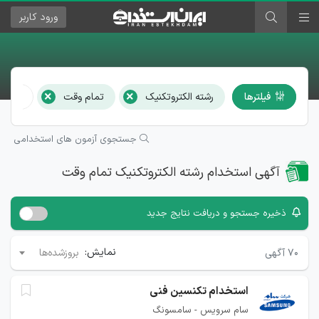
ورود
کاربر
×
×
فیلترها
رشته الکتروتکنیک
تمام وقت
همه اس
جستجوی آزمون های استخدامی
آگهی استخدام رشته الکتروتکنیک تمام وقت
ذخیره جستجو و دریافت نتایج جدید
نمایش:
۷۰
آگهی
بروزشده‌ها
استخدام تکنسین فنی
سام سرویس - سامسونگ