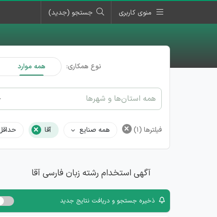
منوی کاربری
جستجو (جدید)
نوع همکاری:
همه موارد
همه استان‌ها و شهرها
×
×
فیلترها
(1)
همه صنایع
آقا
حداقل
آگهی استخدام رشته زبان فارسی آقا
ذخیره جستجو و دریافت نتایج جدید