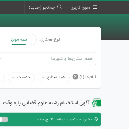
منوی کاربری
جستجو (جدید)
نوع همکاری:
همه موارد
همه استان‌ها و شهرها
×
فیلترها
(1)
همه صنایع
جنسیت
ح
آگهی استخدام رشته علوم قضایی پاره وقت
ذخیره جستجو و دریافت نتایج جدید