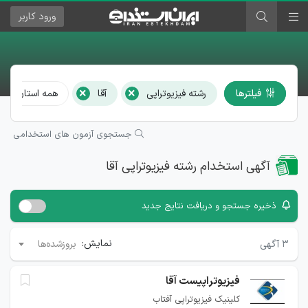
ورود
کاربر
×
×
فیلترها
رشته فیزیوتراپی
آقا
همه استان‌ها و 
جستجوی آزمون های استخدامی
آگهی استخدام رشته فیزیوتراپی آقا
ذخیره جستجو و دریافت نتایج جدید
نمایش:
۳
آگهی
بروزشده‌ها
فیزیوتراپیست آقا
کلینیک فیزیوتراپی آفتاب