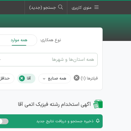
منوی کاربری
جستجو (جدید)
نوع همکاری:
همه موارد
همه استان‌ها و شهرها
×
×
فیلترها
(1)
همه صنایع
آقا
حداقل
آگهی استخدام رشته فیزیک اتمی آقا
ذخیره جستجو و دریافت نتایج جدید