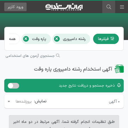
ورود
کاربر
×
×
فیلترها
رشته دامپروری
پاره وقت
همه استان‌
جستجوی آزمون های استخدامی
آگهی استخدام رشته دامپروری پاره وقت
ذخیره جستجو و دریافت نتایج جدید
نمایش:
۰
آگهی
بروزشده‌ها
طبق تنظیمات انجام گرفته شما، آگهی مرتبط در دو ماه اخیر