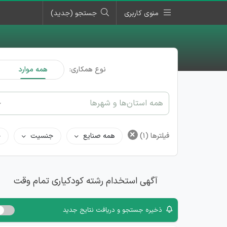
منوی کاربری
جستجو (جدید)
نوع همکاری:
همه موارد
همه استان‌ها و شهرها
×
فیلترها
(1)
همه صنایع
جنسیت
ح
آگهی استخدام رشته کودکیاری تمام وقت
ذخیره جستجو و دریافت نتایج جدید