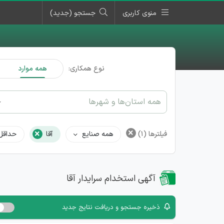
منوی کاربری
جستجو (جدید)
نوع همکاری:
همه موارد
همه استان‌ها و شهرها
×
×
فیلترها
(1)
همه صنایع
آقا
حداقل
آگهی استخدام سرایدار آقا
ذخیره جستجو و دریافت نتایج جدید