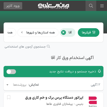
ورود
کاربر
×
فیلترها
آقا
همه استان‌ها و شهرها
همه مشا
جستجوی آزمون های استخدامی
آگهی استخدام ورق کار آقا
ذخیره جستجو و دریافت نتایج جدید
نمایش:
۲
آگهی
بروزشده‌ها
اپراتور دستگاه پرس برک و خم کاری ورق
بتیس - پیشتازان فناوری طاها