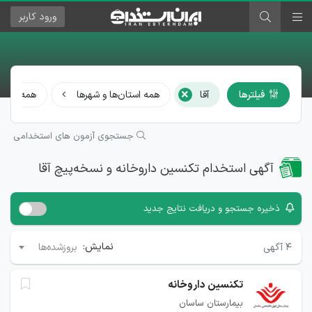
ورود
کاربر
×
فیلترها
آقا
همه استان‌ها و شهرها
همه مشا
جستجوی آزمون های استخدامی
آگهی استخدام تکنسین داروخانه و نسخه‌پیچ آقا
ذخیره جستجو و دریافت نتایج جدید
نمایش:
۴
آگهی
بروزشده‌ها
تكنسين داروخانه
بیمارستان ساسان