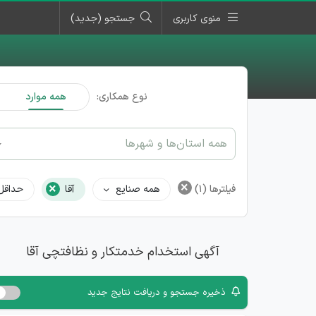
منوی کاربری
جستجو (جدید)
نوع همکاری:
همه موارد
همه استان‌ها و شهرها
×
×
فیلترها
(1)
همه صنایع
آقا
حداقل
آگهی استخدام خدمتکار و نظافتچی آقا
ذخیره جستجو و دریافت نتایج جدید