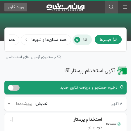
ورود
کاربر
آقا
×
همه استان‌ها و شهرها
همه مشا
فیلترها
جستجوی آزمون های استخدامی
آگهی استخدام پرستار آقا
ذخیره جستجو و دریافت نتایج جدید
نمایش:
۸
آگهی
بروزشده‌ها
استخدام پرستار
درمان نو