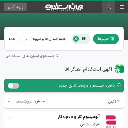
ورود
کاربر
×
فیلترها
آقا
همه استان‌ها و شهرها
همه مشا
جستجوی آزمون های استخدامی
آگهی استخدام آهنگر آقا
ذخیره جستجو و دریافت نتایج جدید
نمایش:
۴
آگهی
بروزشده‌ها
آلومینیوم کار و upvc کار
شرکت بتیس