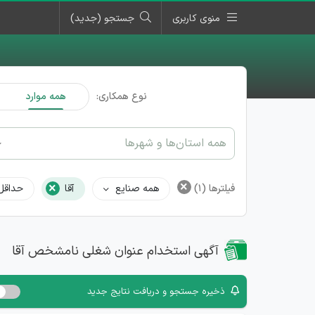
منوی کاربری
جستجو (جدید)
نوع همکاری:
همه موارد
همه استان‌ها و شهرها
×
×
فیلترها
(1)
همه صنایع
آقا
حداقل
آگهی استخدام عنوان شغلی نامشخص آقا
ذخیره جستجو و دریافت نتایج جدید