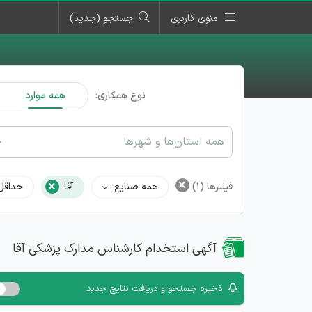
منوی کاربری
جستجو (جدید)
نوع همکاری:
همه موارد
همه استان‌ها و شهرها
×
×
فیلترها
(1)
همه صنایع
آقا
حداقل
آگهی استخدام کارشناس مدارک پزشکی آقا
ذخیره جستجو و دریافت نتایج جدید