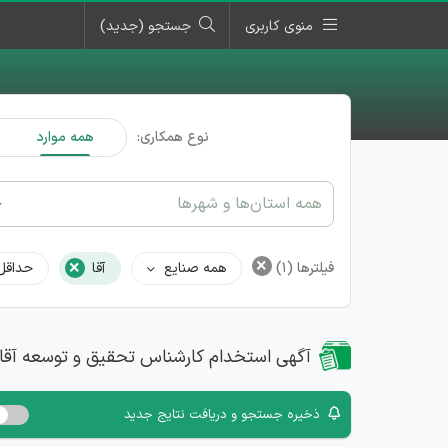
منوی کاربری
جستجو (جدید)
نوع همکاری:
همه موارد
همه استان‌ها و شهرها
×
×
فیلترها
(1)
همه صنایع
آقا
حداقل
آگهی استخدام کارشناس تحقیق و توسعه آقا
ذخیره جستجو و دریافت نتایج جدید