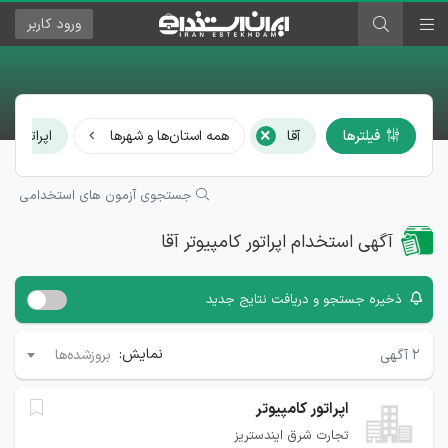
ورود
کاربر
×
فیلترها
آقا
همه استان‌ها و شهرها
اپراتور کام
جستجوی آزمون های استخدامی
آگهی استخدام اپراتور کامپیوتر آقا
ذخیره جستجو و دریافت نتایج جدید
نمایش:
۲
آگهی
بروزشده‌ها
اپراتور کامپیوتر
تجارت شرق ایندستریز