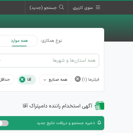
منوی کاربری
جستجو (جدید)
نوع همکاری:
همه موارد
همه استان‌ها و شهرها
×
×
فیلترها
(1)
همه صنایع
آقا
حداقل
آگهی استخدام راننده دامپتراک آقا
ذخیره جستجو و دریافت نتایج جدید