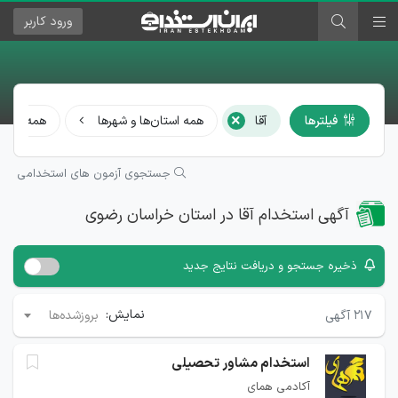
ورود
کاربر
×
فیلترها
آقا
همه استان‌ها و شهرها
همه مشا
جستجوی آزمون های استخدامی
آگهی استخدام آقا در استان خراسان رضوی
ذخیره جستجو و دریافت نتایج جدید
نمایش:
۲۱۷
آگهی
بروزشده‌ها
استخدام مشاور تحصیلی
آکادمی همای