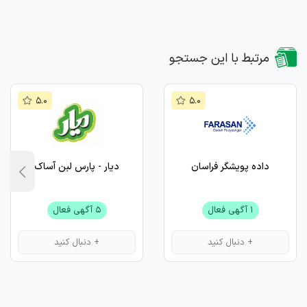
مرتبط با این جستجو
۵.۰
۵.۰
داده پویشگر فراسان
دیار - پارس لبن آساک
۱ آگهی فعال
۵ آگهی فعال
+ دنبال کنید
+ دنبال کنید