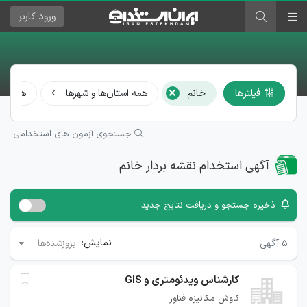
ورود
کاربر
×
فیلترها
خانم
همه استان‌ها و شهرها
همه مش
جستجوی آزمون های استخدامی
آگهی استخدام نقشه بردار خانم
ذخیره جستجو و دریافت نتایج جدید
نمایش:
۵
آگهی
بروزشده‌ها
کارشناس ویدئومتری و GIS
کاوش مکانیزه فناور